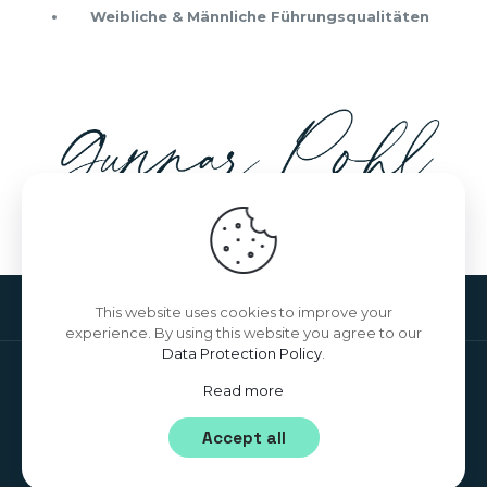
Weibliche & Männliche Führungsqualitäten
This website uses cookies to improve your
experience. By using this website you agree to our
Data Protection Policy
.
© 2022 Gunnar Pohl GmbH & Co. KG | All Rights
Read more
Reserved. |
Impressum
|
Datenschutz
Accept all