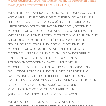
Widerspruchsrecht gegen die Datenerhebung in besonderen Fällen
sowie gegen Direktwerbung (Art. 21 DSGVO)
WENN DIE DATENVERARBEITUNG AUF GRUNDLAGE VON
ART. 6 ABS. 1 LIT. E ODER F DSGVO ERFOLGT, HABEN SIE
JEDERZEIT DAS RECHT, AUS GRÜNDEN, DIE SICH AUS
IHRER BESONDEREN SITUATION ERGEBEN, GEGEN DIE
VERARBEITUNG IHRER PERSONENBEZOGENEN DATEN
WIDERSPRUCH EINZULEGEN; DIES GILT AUCH FÜR EIN AUF
DIESE BESTIMMUNGEN GESTÜTZTES PROFILING. DIE
JEWEILIGE RECHTSGRUNDLAGE, AUF DENEN EINE
VERARBEITUNG BERUHT, ENTNEHMEN SIE DIESER
DATENSCHUTZERKLÄRUNG. WENN SIE WIDERSPRUCH
EINLEGEN, WERDEN WIR IHRE BETROFFENEN
PERSONENBEZOGENEN DATEN NICHT MEHR
VERARBEITEN, ES SEI DENN, WIR KÖNNEN ZWINGENDE
SCHUTZWÜRDIGE GRÜNDE FÜR DIE VERARBEITUNG
NACHWEISEN, DIE IHRE INTERESSEN, RECHTE UND
FREIHEITEN ÜBERWIEGEN ODER DIE VERARBEITUNG DIENT
DER GELTENDMACHUNG, AUSÜBUNG ODER
VERTEIDIGUNG VON RECHTSANSPRÜCHEN
(WIDERSPRUCH NACH ART. 21 ABS. 1 DSGVO).
WERDEN IHRE PERSONENBEZOGENEN DATEN