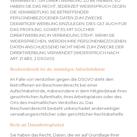
VERARBEITET, UM DIREKTWERBUNG ZU BETREIBEN, SO
HABEN SIE DAS RECHT, JEDERZEIT WIDERSPRUCH GEGEN
DIE VERARBEITUNG SIE BETREFFENDER
PERSONENBEZOGENER DATEN ZUM ZWECKE
DERARTIGER WERBUNG EINZULEGEN; DIES GILT AUCH FÜR
DAS PROFILING, SOWEIT ES MIT SOLCHER
DIREKTWERBUNG IN VERBINDUNG STEHT. WENN SIE
WIDERSPRECHEN, WERDEN IHRE PERSONENBEZOGENEN
DATEN ANSCHLIESSEND NICHT MEHR ZUM ZWECKE DER
DIREKTWERBUNG VERWENDET (WIDERSPRUCH NACH
ART. 21 ABS. 2 DSGVO).
Beschwerde­recht bei der zuständigen Aufsichts­behörde
Im Falle von Verstößen gegen die DSGVO steht den
Betroffenen ein Beschwerderecht bei einer
Aufsichtsbehörde, insbesondere in dem Mitgliedstaat ihres
gewöhnlichen Aufenthalts, ihres Arbeitsplatzes oder des
Orts des mutmaßlichen Verstoßes zu. Das
Beschwerderecht besteht unbeschadet anderweitiger
verwaltungsrechtlicher oder gerichtlicher Rechtsbehelfe.
Recht auf Daten­übertrag­barkeit
Sie haben das Recht, Daten, die wir auf Grundlage Ihrer